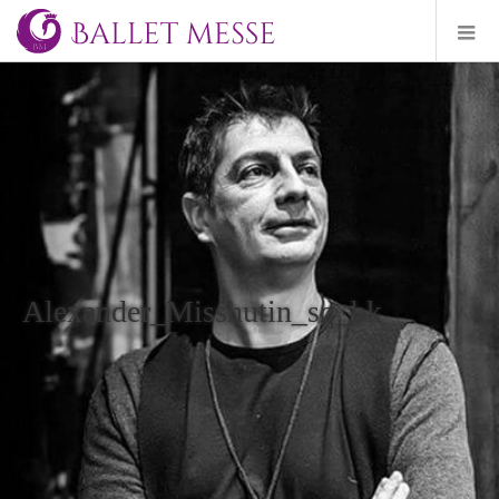
Alexander_Misshutin_sq_bk