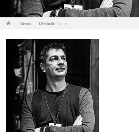
ホーム
Alexander_Misshutin_sq_bk