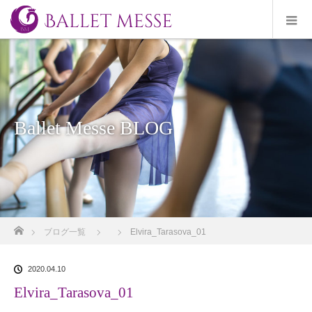
Ballet Messe BLOG
ホーム
ブログ一覧
Elvira_Tarasova_01
2020.04.10
Elvira_Tarasova_01