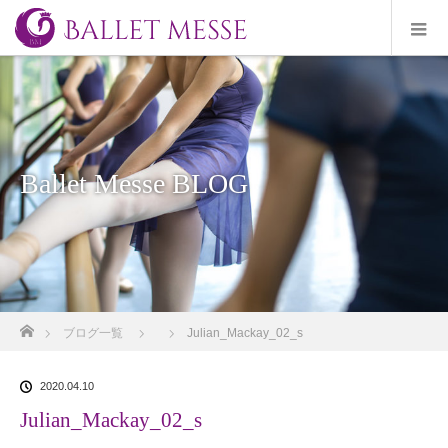
Ballet Messe BLOG
ホーム
ブログ一覧
Julian_Mackay_02_s
2020.04.10
Julian_Mackay_02_s