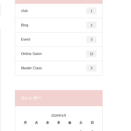
club
1
Blog
2
Event
3
Online Salon
12
Master Class
3
カレンダー
2026年8月
月
火
水
木
金
土
日